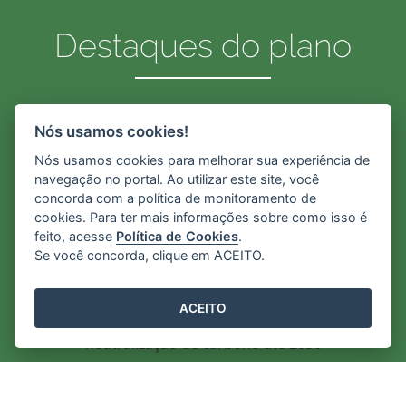
Destaques do plano
Nós usamos cookies!
Nós usamos cookies para melhorar sua experiência de
navegação no portal. Ao utilizar este site, você
concorda com a política de monitoramento de
cookies. Para ter mais informações sobre como isso é
feito, acesse
Política de Cookies
.
Se você concorda, clique em ACEITO.
Diagóstico e soluções
Promover um diagnóstico da atual situação do
ACEITO
estado como primeiro passo para a mudança